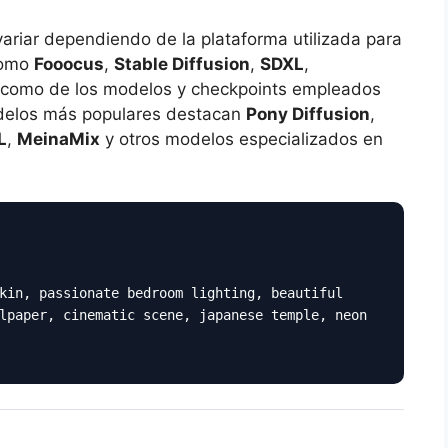
variar dependiendo de la plataforma utilizada para
como
Fooocus
,
Stable Diffusion
,
SDXL
,
í como de los modelos y checkpoints empleados
modelos más populares destacan
Pony Diffusion
,
L
,
MeinaMix
y otros modelos especializados en
kin, passionate bedroom lighting, beautiful
lpaper, cinematic scene, japanese temple, neon