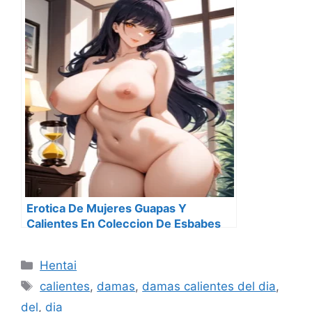
Erotica De Mujeres Guapas Y
Calientes En Coleccion De Esbabes
Seis
Categorías
Hentai
Etiquetas
calientes
,
damas
,
damas calientes del dia
,
del
,
dia