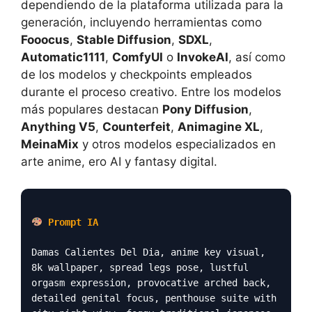
dependiendo de la plataforma utilizada para la
generación, incluyendo herramientas como
Fooocus
,
Stable Diffusion
,
SDXL
,
Automatic1111
,
ComfyUI
o
InvokeAI
, así como
de los modelos y checkpoints empleados
durante el proceso creativo. Entre los modelos
más populares destacan
Pony Diffusion
,
Anything V5
,
Counterfeit
,
Animagine XL
,
MeinaMix
y otros modelos especializados en
arte anime, ero AI y fantasy digital.
Prompt IA
Damas Calientes Del Dia, anime key visual,
8k wallpaper, spread legs pose, lustful
orgasm expression, provocative arched back,
detailed genital focus, penthouse suite with