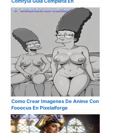
Comfyui Guia Completa En
Pixelaiforge
Como Crear Imagenes De Anime Con
Fooocus En Pixelaiforge