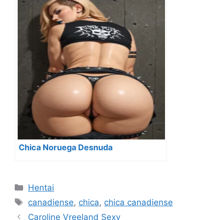
Chica Noruega Desnuda
Categorías
Hentai
Etiquetas
canadiense
,
chica
,
chica canadiense
Caroline Vreeland Sexy