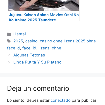
Jujutsu Kaisen Anime Movies Oshi No
Ko Anime 2025 Tsundere
Categorías
Hentai
Etiquetas
2025
,
casino
,
casino ohne lizenz 2025 ohne
face id
,
face
,
id
,
lizenz
,
ohne
Algunas Tetonas
Linda Putita Y Su Platano
Deja un comentario
Lo siento, debes estar
conectado
para publicar