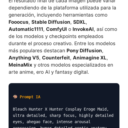
El resultado final de cada imagen puede variar
dependiendo de la plataforma utilizada para la
generación, incluyendo herramientas como
Fooocus
,
Stable Diffusion
,
SDXL
,
Automatic1111
,
ComfyUI
o
InvokeAI
, así como
de los modelos y checkpoints empleados
durante el proceso creativo. Entre los modelos
más populares destacan
Pony Diffusion
,
Anything V5
,
Counterfeit
,
Animagine XL
,
MeinaMix
y otros modelos especializados en
arte anime, ero AI y fantasy digital.
Prompt IA
Bleach Hunter X Hunter Cosplay Eroge Maid,
ultra detailed, sharp focus, highly detailed
eyes, ahegao face, intense arousal
expression, hyper detailed erotic anatomy,