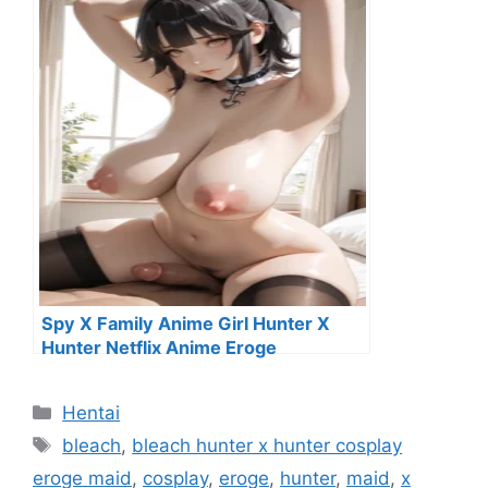
Spy X Family Anime Girl Hunter X
Hunter Netflix Anime Eroge
Categorías
Hentai
Etiquetas
bleach
,
bleach hunter x hunter cosplay
eroge maid
,
cosplay
,
eroge
,
hunter
,
maid
,
x