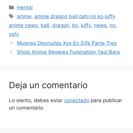
Categorías
Hentai
Etiquetas
anime
,
anime dragon ball oshi no ko luffy
anime news
,
ball
,
dragon
,
ko
,
luffy
,
news
,
no
,
oshi
Mujeres Desnudas Xxx En Gifs Parte Tres
Shojo Anime Reviews Funimation Yaoi Bara
Deja un comentario
Lo siento, debes estar
conectado
para publicar
un comentario.