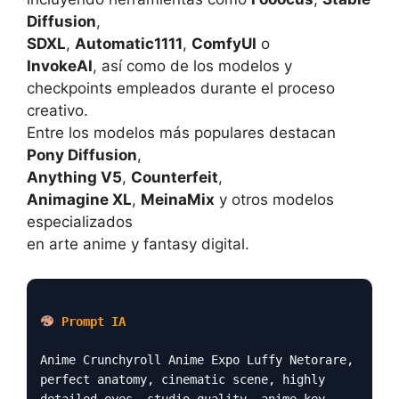
Diffusion
,
SDXL
,
Automatic1111
,
ComfyUI
o
InvokeAI
, así como de los modelos y
checkpoints empleados durante el proceso
creativo.
Entre los modelos más populares destacan
Pony Diffusion
,
Anything V5
,
Counterfeit
,
Animagine XL
,
MeinaMix
y otros modelos
especializados
en arte anime y fantasy digital.
Prompt IA
Anime Crunchyroll Anime Expo Luffy Netorare,
perfect anatomy, cinematic scene, highly
detailed eyes, studio quality, anime key