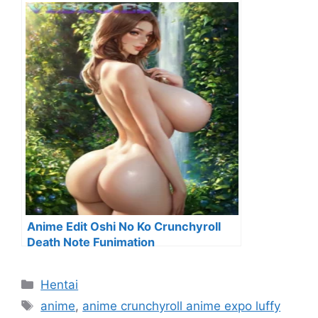
Anime Edit Oshi No Ko Crunchyroll
Death Note Funimation
Categorías
Hentai
Etiquetas
anime
,
anime crunchyroll anime expo luffy