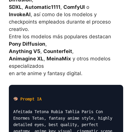
SDXL
,
Automatic1111
,
ComfyUI
o
InvokeAI
, así como de los modelos y
checkpoints empleados durante el proceso
creativo.
Entre los modelos más populares destacan
Pony Diffusion
,
Anything V5
,
Counterfeit
,
Animagine XL
,
MeinaMix
y otros modelos
especializados
en arte anime y fantasy digital.
Prompt IA
Afeitada Tetona Rubia Tahlia Paris Con
Enormes Tetas, fantasy anime style, highly
detailed eyes, best quality, perfect
anatomy, anime key visual, cinematic scene,