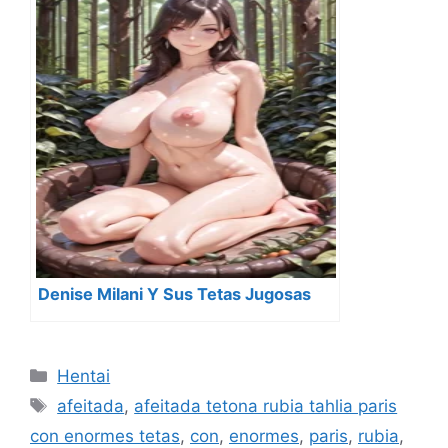
Denise Milani Y Sus Tetas Jugosas
Categorías
Hentai
Etiquetas
afeitada
,
afeitada tetona rubia tahlia paris
con enormes tetas
,
con
,
enormes
,
paris
,
rubia
,