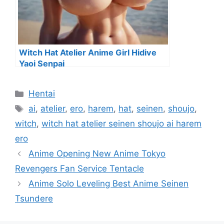
Witch Hat Atelier Anime Girl Hidive
Yaoi Senpai
Categorías
Hentai
Etiquetas
ai
,
atelier
,
ero
,
harem
,
hat
,
seinen
,
shoujo
,
witch
,
witch hat atelier seinen shoujo ai harem
ero
Anime Opening New Anime Tokyo
Revengers Fan Service Tentacle
Anime Solo Leveling Best Anime Seinen
Tsundere