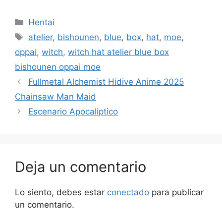
Categorías
Hentai
Etiquetas
atelier
,
bishounen
,
blue
,
box
,
hat
,
moe
,
oppai
,
witch
,
witch hat atelier blue box
bishounen oppai moe
Fullmetal Alchemist Hidive Anime 2025
Chainsaw Man Maid
Escenario Apocaliptico
Deja un comentario
Lo siento, debes estar
conectado
para publicar
un comentario.