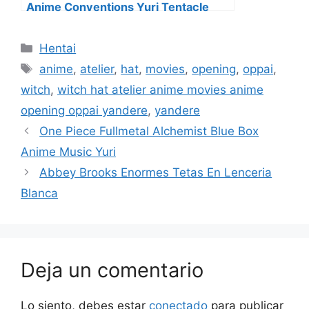
Anime Conventions Yuri Tentacle
Categorías
Hentai
Etiquetas
anime
,
atelier
,
hat
,
movies
,
opening
,
oppai
,
witch
,
witch hat atelier anime movies anime
opening oppai yandere
,
yandere
One Piece Fullmetal Alchemist Blue Box
Anime Music Yuri
Abbey Brooks Enormes Tetas En Lenceria
Blanca
Deja un comentario
Lo siento, debes estar
conectado
para publicar