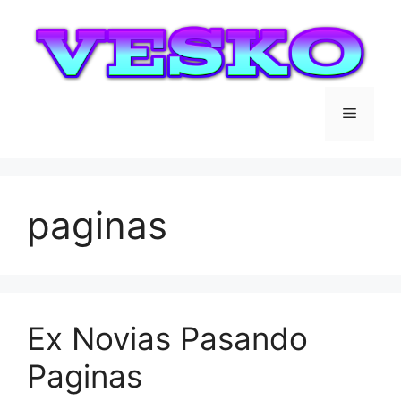
Saltar
al
contenido
Menú
paginas
Ex Novias Pasando
Paginas