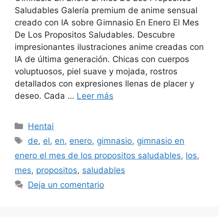
Saludables Galería premium de anime sensual
creado con IA sobre Gimnasio En Enero El Mes
De Los Propositos Saludables. Descubre
impresionantes ilustraciones anime creadas con
IA de última generación. Chicas con cuerpos
voluptuosos, piel suave y mojada, rostros
detallados con expresiones llenas de placer y
deseo. Cada …
Leer más
Categorías
Hentai
Etiquetas
de
,
el
,
en
,
enero
,
gimnasio
,
gimnasio en
enero el mes de los propositos saludables
,
los
,
mes
,
propositos
,
saludables
Deja un comentario