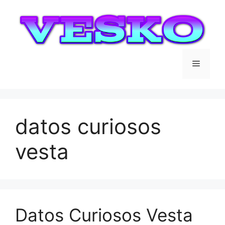
Saltar
al
contenido
Menú
datos curiosos
vesta
Datos Curiosos Vesta