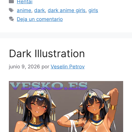
Categorías
Hentai
Etiquetas
anime
,
dark
,
dark anime girls
,
girls
Deja un comentario
Dark Illustration
junio 9, 2026
por
Veselin Petrov