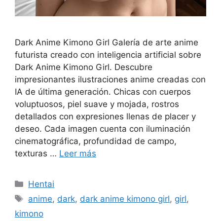
Dark Anime Kimono Girl Galería de arte anime
futurista creado con inteligencia artificial sobre
Dark Anime Kimono Girl. Descubre
impresionantes ilustraciones anime creadas con
IA de última generación. Chicas con cuerpos
voluptuosos, piel suave y mojada, rostros
detallados con expresiones llenas de placer y
deseo. Cada imagen cuenta con iluminación
cinematográfica, profundidad de campo,
texturas …
Leer más
Categorías
Hentai
Etiquetas
anime
,
dark
,
dark anime kimono girl
,
girl
,
kimono