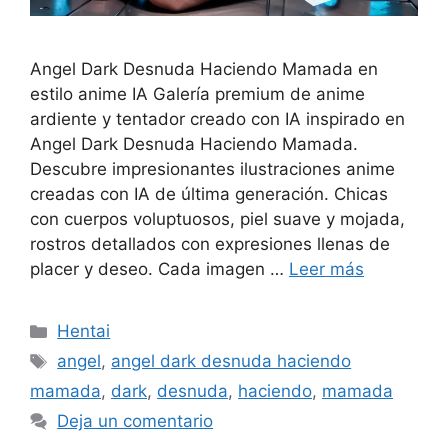
Angel Dark Desnuda Haciendo Mamada en
estilo anime IA Galería premium de anime
ardiente y tentador creado con IA inspirado en
Angel Dark Desnuda Haciendo Mamada.
Descubre impresionantes ilustraciones anime
creadas con IA de última generación. Chicas
con cuerpos voluptuosos, piel suave y mojada,
rostros detallados con expresiones llenas de
placer y deseo. Cada imagen …
Leer más
Categorías
Hentai
Etiquetas
angel
,
angel dark desnuda haciendo
mamada
,
dark
,
desnuda
,
haciendo
,
mamada
Deja un comentario