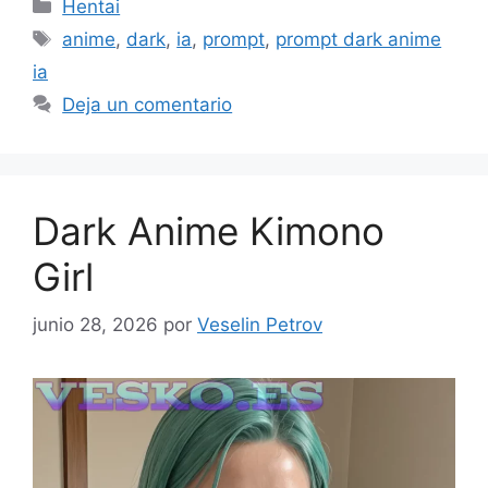
Categorías
Hentai
Etiquetas
anime
,
dark
,
ia
,
prompt
,
prompt dark anime
ia
Deja un comentario
Dark Anime Kimono
Girl
junio 28, 2026
por
Veselin Petrov