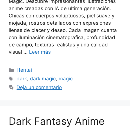
Magic. Descubre impresionantes ilustraciones
anime creadas con IA de última generación.
Chicas con cuerpos voluptuosos, piel suave y
mojada, rostros detallados con expresiones
llenas de placer y deseo. Cada imagen cuenta
con iluminación cinematográfica, profundidad
de campo, texturas realistas y una calidad
visual …
Leer más
Categorías
Hentai
Etiquetas
dark
,
dark magic
,
magic
Deja un comentario
Dark Fantasy Anime