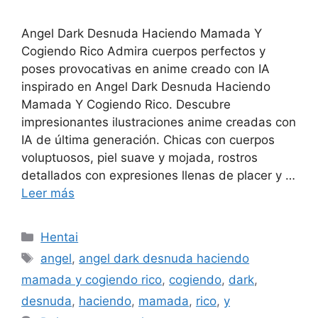
Angel Dark Desnuda Haciendo Mamada Y
Cogiendo Rico Admira cuerpos perfectos y
poses provocativas en anime creado con IA
inspirado en Angel Dark Desnuda Haciendo
Mamada Y Cogiendo Rico. Descubre
impresionantes ilustraciones anime creadas con
IA de última generación. Chicas con cuerpos
voluptuosos, piel suave y mojada, rostros
detallados con expresiones llenas de placer y …
Leer más
Categorías
Hentai
Etiquetas
angel
,
angel dark desnuda haciendo
mamada y cogiendo rico
,
cogiendo
,
dark
,
desnuda
,
haciendo
,
mamada
,
rico
,
y