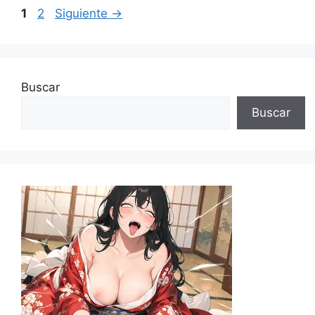
Página
Página
1
2
Siguiente
→
Buscar
Buscar