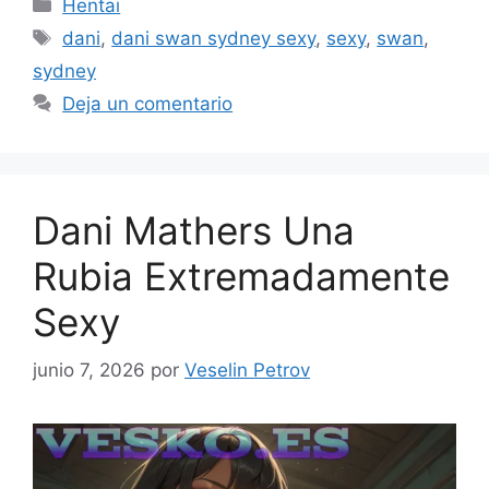
Categorías
Hentai
Etiquetas
dani
,
dani swan sydney sexy
,
sexy
,
swan
,
sydney
Deja un comentario
Dani Mathers Una
Rubia Extremadamente
Sexy
junio 7, 2026
por
Veselin Petrov