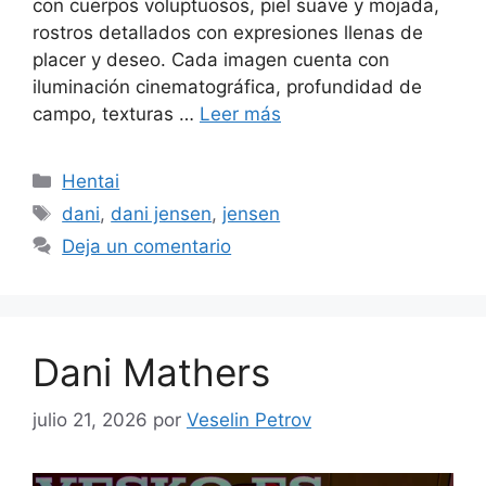
con cuerpos voluptuosos, piel suave y mojada,
rostros detallados con expresiones llenas de
placer y deseo. Cada imagen cuenta con
iluminación cinematográfica, profundidad de
campo, texturas …
Leer más
Categorías
Hentai
Etiquetas
dani
,
dani jensen
,
jensen
Deja un comentario
Dani Mathers
julio 21, 2026
por
Veselin Petrov