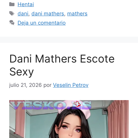
Categorías
Hentai
Etiquetas
dani
,
dani mathers
,
mathers
Deja un comentario
Dani Mathers Escote
Sexy
julio 21, 2026
por
Veselin Petrov