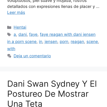
voluptuosos, piel suave y mojada, rostros
detallados con expresiones llenas de placer y …
Leer más
Categorías
Hentai
Etiquetas
a
,
dani
,
faye
,
faye reagan with dani jensen
in a porn scene
,
in
,
jensen
,
porn
,
reagan
,
scene
,
with
Deja un comentario
Dani Swan Sydney Y El
Postureo De Mostrar
Una Teta