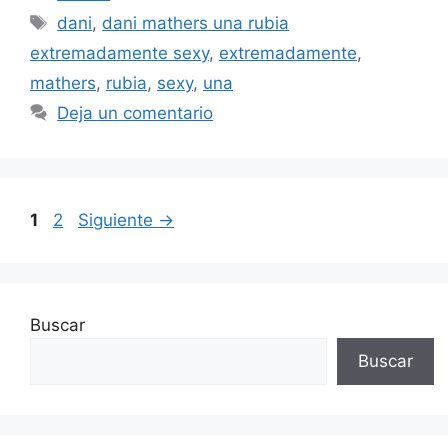
Etiquetas
dani
,
dani mathers una rubia
extremadamente sexy
,
extremadamente
,
mathers
,
rubia
,
sexy
,
una
Deja un comentario
Página
Página
1
2
Siguiente
→
Buscar
Buscar