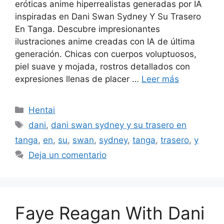
eróticas anime hiperrealistas generadas por IA
inspiradas en Dani Swan Sydney Y Su Trasero
En Tanga. Descubre impresionantes
ilustraciones anime creadas con IA de última
generación. Chicas con cuerpos voluptuosos,
piel suave y mojada, rostros detallados con
expresiones llenas de placer …
Leer más
Categorías
Hentai
Etiquetas
dani
,
dani swan sydney y su trasero en
tanga
,
en
,
su
,
swan
,
sydney
,
tanga
,
trasero
,
y
Deja un comentario
Faye Reagan With Dani