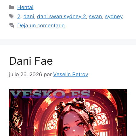
Categorías
Hentai
Etiquetas
2
,
dani
,
dani swan sydney 2
,
swan
,
sydney
Deja un comentario
Dani Fae
julio 26, 2026
por
Veselin Petrov