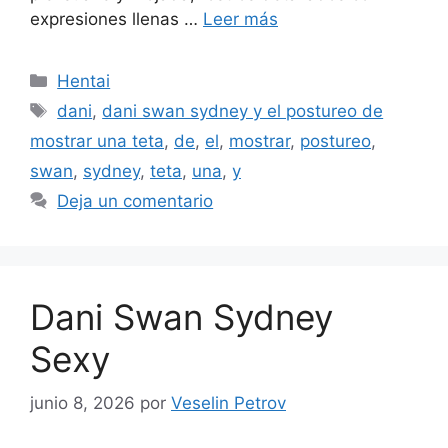
expresiones llenas …
Leer más
Categorías
Hentai
Etiquetas
dani
,
dani swan sydney y el postureo de
mostrar una teta
,
de
,
el
,
mostrar
,
postureo
,
swan
,
sydney
,
teta
,
una
,
y
Deja un comentario
Dani Swan Sydney
Sexy
junio 8, 2026
por
Veselin Petrov