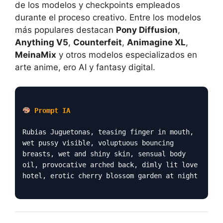
de los modelos y checkpoints empleados
durante el proceso creativo. Entre los modelos
más populares destacan
Pony Diffusion
,
Anything V5
,
Counterfeit
,
Animagine XL
,
MeinaMix
y otros modelos especializados en
arte anime, ero AI y fantasy digital.
Prompt IA
Rubias Juguetonas, teasing finger in mouth,
wet pussy visible, voluptuous bouncing
breasts, wet and shiny skin, sensual body
oil, provocative arched back, dimly lit love
hotel, erotic cherry blossom garden at night