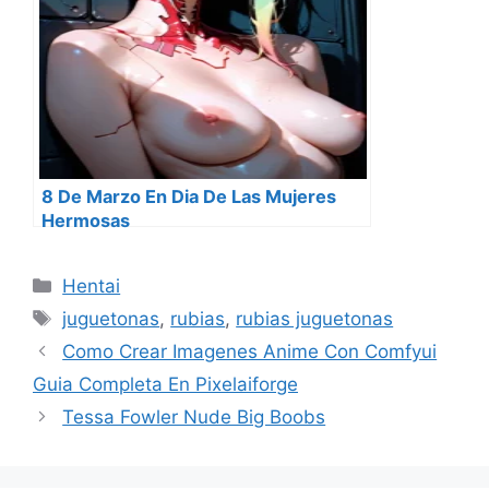
8 De Marzo En Dia De Las Mujeres
Hermosas
Categorías
Hentai
Etiquetas
juguetonas
,
rubias
,
rubias juguetonas
Como Crear Imagenes Anime Con Comfyui
Guia Completa En Pixelaiforge
Tessa Fowler Nude Big Boobs