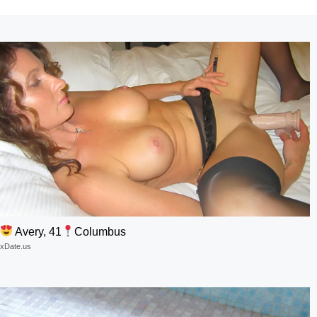
Avery, 41
Columbus
xDate.us