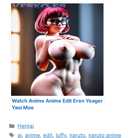
Watch Anime Anime Edit Eren Yeager
Yaoi Moe
Categorías
Hentai
Etiquetas
ai
,
anime
,
edit
,
luffy
,
naruto
,
naruto anime