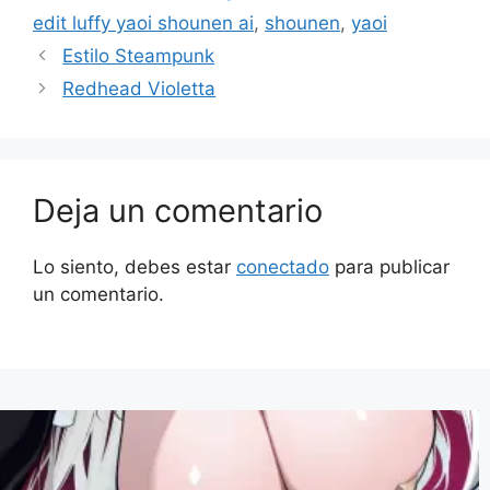
edit luffy yaoi shounen ai
,
shounen
,
yaoi
Estilo Steampunk
Redhead Violetta
Deja un comentario
Lo siento, debes estar
conectado
para publicar
un comentario.