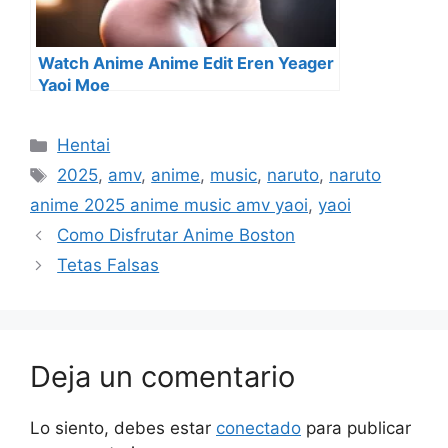
Watch Anime Anime Edit Eren Yeager
Yaoi Moe
Categorías
Hentai
Etiquetas
2025
,
amv
,
anime
,
music
,
naruto
,
naruto
anime 2025 anime music amv yaoi
,
yaoi
Como Disfrutar Anime Boston
Tetas Falsas
Deja un comentario
Lo siento, debes estar
conectado
para publicar