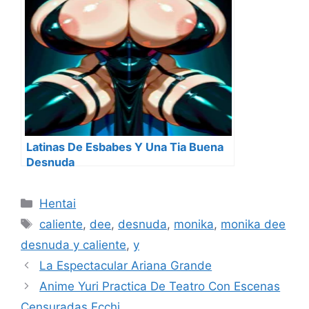
Latinas De Esbabes Y Una Tia Buena
Desnuda
Categorías
Hentai
Etiquetas
caliente
,
dee
,
desnuda
,
monika
,
monika dee
desnuda y caliente
,
y
La Espectacular Ariana Grande
Anime Yuri Practica De Teatro Con Escenas
Censuradas Ecchi