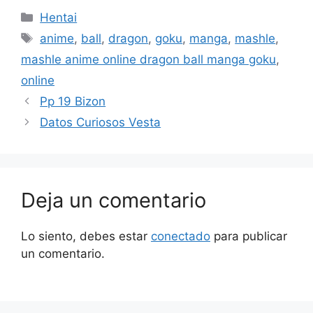
Categorías
Hentai
Etiquetas
anime
,
ball
,
dragon
,
goku
,
manga
,
mashle
,
mashle anime online dragon ball manga goku
,
online
Pp 19 Bizon
Datos Curiosos Vesta
Deja un comentario
Lo siento, debes estar
conectado
para publicar
un comentario.