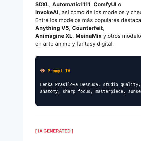
SDXL
,
Automatic1111
,
ComfyUI
o
InvokeAI
, así como de los modelos y che
Entre los modelos más populares destac
Anything V5
,
Counterfeit
,
Animagine XL
,
MeinaMix
y otros modelo
en arte anime y fantasy digital.
Prompt IA
Lenka Prasilova Desnuda, studio quality,
anatomy, sharp focus, masterpiece, sunse
[ IA GENERATED ]