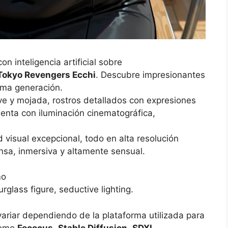
 inteligencia artificial sobre
 Tokyo Revengers Ecchi
. Descubre impresionantes
tima generación.
ve y mojada, rostros detallados con expresiones
enta con iluminación cinematográfica,
 visual excepcional, todo en alta resolución
ensa, inmersiva y altamente sensual.
mo
rglass figure, seductive lighting.
variar dependiendo de la plataforma utilizada para
como
Fooocus
,
Stable Diffusion
,
SDXL
,