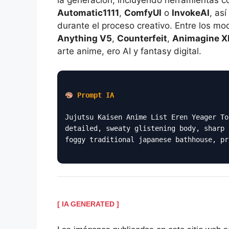
Automatic1111
,
ComfyUI
o
InvokeAI
, as
durante el proceso creativo. Entre los 
Anything V5
,
Counterfeit
,
Animagine X
arte anime, ero AI y fantasy digital.
Prompt IA
Jujutsu Kaisen Anime List Eren Yeager To
detailed, sweaty glistening body, sharp 
foggy traditional japanese bathhouse, pr
[ IA GENERATED ]