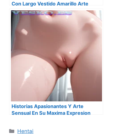
Con Largo Vestido Amarillo Arte
Kawaii Y Elegante
Historias Apasionantes Y Arte
Sensual En Su Maxima Expresion
Categorías
Hentai