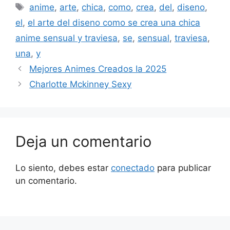
Etiquetas
anime
,
arte
,
chica
,
como
,
crea
,
del
,
diseno
,
el
,
el arte del diseno como se crea una chica
anime sensual y traviesa
,
se
,
sensual
,
traviesa
,
una
,
y
Mejores Animes Creados Ia 2025
Charlotte Mckinney Sexy
Deja un comentario
Lo siento, debes estar
conectado
para publicar
un comentario.