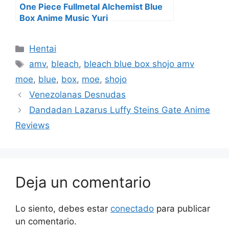
One Piece Fullmetal Alchemist Blue
Box Anime Music Yuri
Categorías
Hentai
Etiquetas
amv
,
bleach
,
bleach blue box shojo amv
moe
,
blue
,
box
,
moe
,
shojo
Venezolanas Desnudas
Dandadan Lazarus Luffy Steins Gate Anime
Reviews
Deja un comentario
Lo siento, debes estar
conectado
para publicar
un comentario.