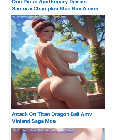
One Piece Apothecary Diaries
Samurai Champloo Blue Box Anime
Streaming
Attack On Titan Dragon Ball Amv
Vinland Saga Moe