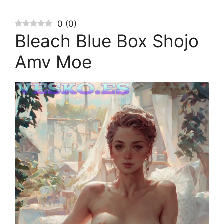
0
(
0
)
Bleach Blue Box Shojo
Amv Moe