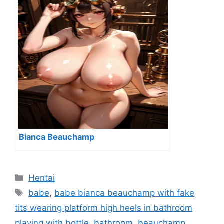
Bianca Beauchamp
Categorías
Hentai
Etiquetas
babe
,
babe bianca beauchamp with fake
tits wearing platform high heels in bathroom
playing with bottle
,
bathroom
,
beauchamp
,