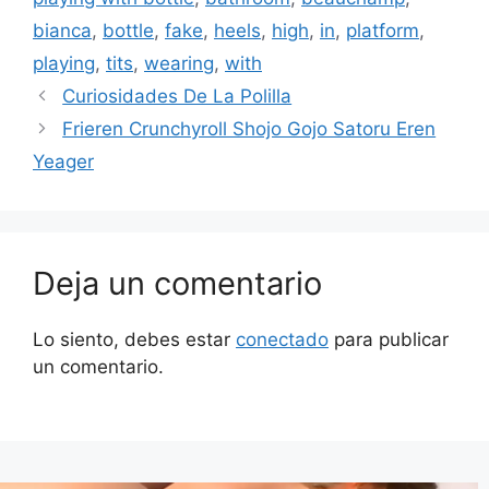
bianca
,
bottle
,
fake
,
heels
,
high
,
in
,
platform
,
playing
,
tits
,
wearing
,
with
Curiosidades De La Polilla
Frieren Crunchyroll Shojo Gojo Satoru Eren
Yeager
Deja un comentario
Lo siento, debes estar
conectado
para publicar
un comentario.