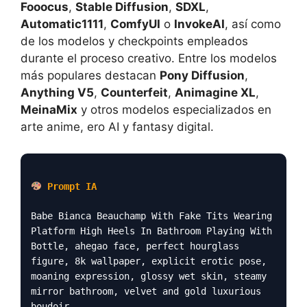
Fooocus
,
Stable Diffusion
,
SDXL
,
Automatic1111
,
ComfyUI
o
InvokeAI
, así como
de los modelos y checkpoints empleados
durante el proceso creativo. Entre los modelos
más populares destacan
Pony Diffusion
,
Anything V5
,
Counterfeit
,
Animagine XL
,
MeinaMix
y otros modelos especializados en
arte anime, ero AI y fantasy digital.
Prompt IA
Babe Bianca Beauchamp With Fake Tits Wearing
Platform High Heels In Bathroom Playing With
Bottle, ahegao face, perfect hourglass
figure, 8k wallpaper, explicit erotic pose,
moaning expression, glossy wet skin, steamy
mirror bathroom, velvet and gold luxurious
boudoir