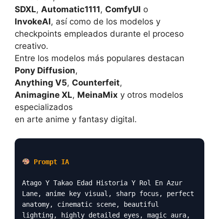
SDXL
,
Automatic1111
,
ComfyUI
o
InvokeAI
, así como de los modelos y
checkpoints empleados durante el proceso
creativo.
Entre los modelos más populares destacan
Pony Diffusion
,
Anything V5
,
Counterfeit
,
Animagine XL
,
MeinaMix
y otros modelos
especializados
en arte anime y fantasy digital.
Prompt IA
Atago Y Takao Edad Historia Y Rol En Azur
Lane, anime key visual, sharp focus, perfect
anatomy, cinematic scene, beautiful
lighting, highly detailed eyes, magic aura,