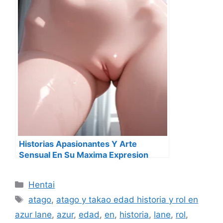
Historias Apasionantes Y Arte
Sensual En Su Maxima Expresion
Categorías
Hentai
Etiquetas
atago
,
atago y takao edad historia y rol en
azur lane
,
azur
,
edad
,
en
,
historia
,
lane
,
rol
,