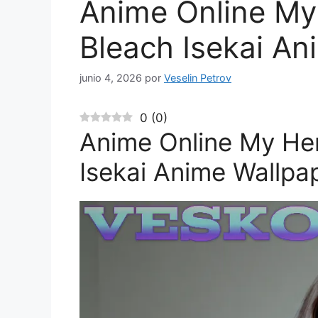
Anime Online My
Bleach Isekai An
junio 4, 2026
por
Veselin Petrov
0
(
0
)
Anime Online My He
Isekai Anime Wallpa