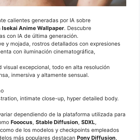
te calientes generadas por IA sobre
 Isekai Anime Wallpaper
. Descubre
as con IA de última generación.
ve y mojada, rostros detallados con expresiones
enta con iluminación cinematográfica,
 visual excepcional, todo en alta resolución
ensa, inmersiva y altamente sensual.
mo
ustration, intimate close-up, hyper detailed body.
variar dependiendo de la plataforma utilizada para
como
Fooocus
,
Stable Diffusion
,
SDXL
,
í como de los modelos y checkpoints empleados
modelos más populares destacan
Pony Diffusion
,