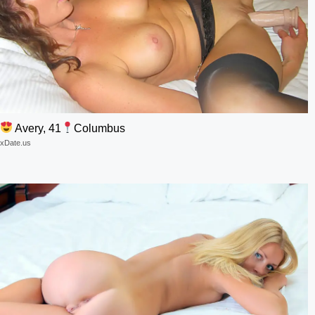
Avery, 41
Columbus
xDate.us