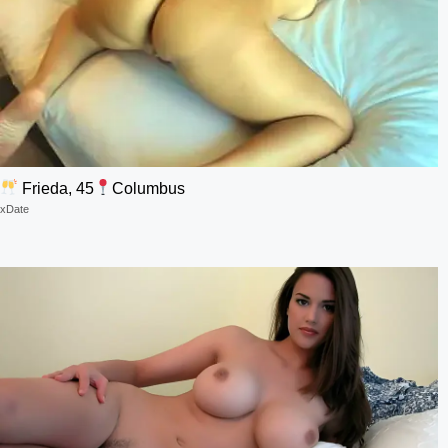
Frieda, 45
Columbus
xDate