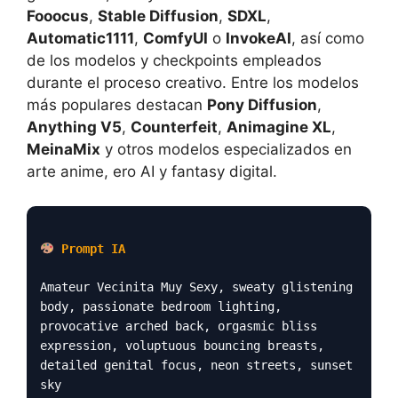
Fooocus
,
Stable Diffusion
,
SDXL
,
Automatic1111
,
ComfyUI
o
InvokeAI
, así como
de los modelos y checkpoints empleados
durante el proceso creativo. Entre los modelos
más populares destacan
Pony Diffusion
,
Anything V5
,
Counterfeit
,
Animagine XL
,
MeinaMix
y otros modelos especializados en
arte anime, ero AI y fantasy digital.
Prompt IA
Amateur Vecinita Muy Sexy, sweaty glistening
body, passionate bedroom lighting,
provocative arched back, orgasmic bliss
expression, voluptuous bouncing breasts,
detailed genital focus, neon streets, sunset
sky