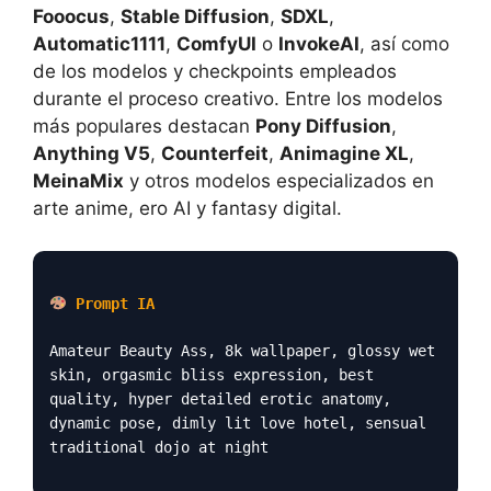
Fooocus
,
Stable Diffusion
,
SDXL
,
Automatic1111
,
ComfyUI
o
InvokeAI
, así como
de los modelos y checkpoints empleados
durante el proceso creativo. Entre los modelos
más populares destacan
Pony Diffusion
,
Anything V5
,
Counterfeit
,
Animagine XL
,
MeinaMix
y otros modelos especializados en
arte anime, ero AI y fantasy digital.
Prompt IA
Amateur Beauty Ass, 8k wallpaper, glossy wet
skin, orgasmic bliss expression, best
quality, hyper detailed erotic anatomy,
dynamic pose, dimly lit love hotel, sensual
traditional dojo at night