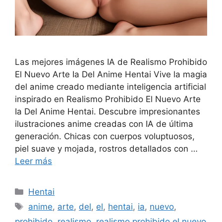
Las mejores imágenes IA de Realismo Prohibido
El Nuevo Arte Ia Del Anime Hentai Vive la magia
del anime creado mediante inteligencia artificial
inspirado en Realismo Prohibido El Nuevo Arte
Ia Del Anime Hentai. Descubre impresionantes
ilustraciones anime creadas con IA de última
generación. Chicas con cuerpos voluptuosos,
piel suave y mojada, rostros detallados con …
Leer más
Categorías
Hentai
Etiquetas
anime
,
arte
,
del
,
el
,
hentai
,
ia
,
nuevo
,
prohibido
,
realismo
,
realismo prohibido el nuevo