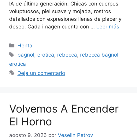
IA de última generación. Chicas con cuerpos
voluptuosos, piel suave y mojada, rostros
detallados con expresiones llenas de placer y
deseo. Cada imagen cuenta con …
Leer más
Categorías
Hentai
Etiquetas
bagnol
,
erotica
,
rebecca
,
rebecca bagnol
erotica
Deja un comentario
Volvemos A Encender
El Horno
agosto 9, 2026
por
Veselin Petrov