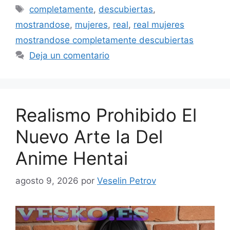
Etiquetas
completamente
,
descubiertas
,
mostrandose
,
mujeres
,
real
,
real mujeres
mostrandose completamente descubiertas
Deja un comentario
Realismo Prohibido El
Nuevo Arte Ia Del
Anime Hentai
agosto 9, 2026
por
Veselin Petrov