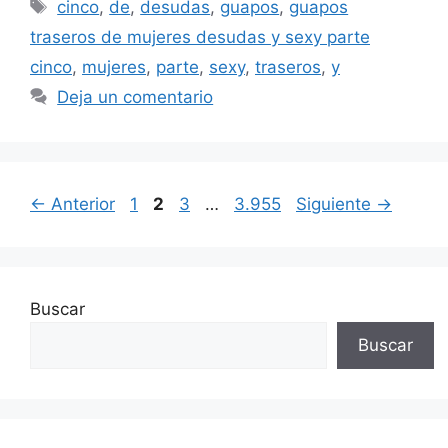
Etiquetas
cinco
,
de
,
desudas
,
guapos
,
guapos
traseros de mujeres desudas y sexy parte
cinco
,
mujeres
,
parte
,
sexy
,
traseros
,
y
Deja un comentario
Página
Página
Página
Página
←
Anterior
1
2
3
…
3.955
Siguiente
→
Buscar
Buscar