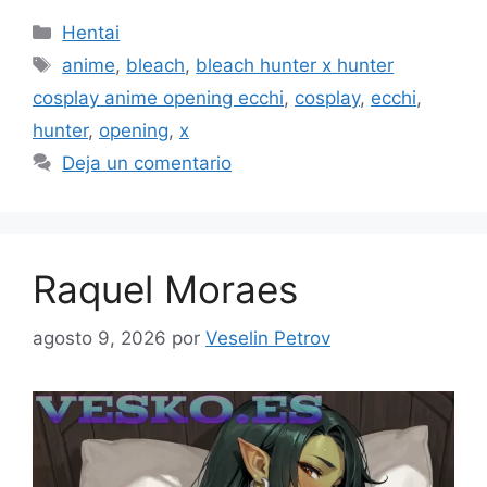
Categorías
Hentai
Etiquetas
anime
,
bleach
,
bleach hunter x hunter
cosplay anime opening ecchi
,
cosplay
,
ecchi
,
hunter
,
opening
,
x
Deja un comentario
Raquel Moraes
agosto 9, 2026
por
Veselin Petrov