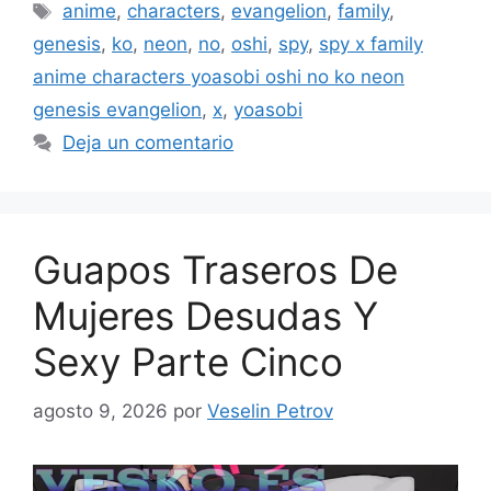
Etiquetas
anime
,
characters
,
evangelion
,
family
,
genesis
,
ko
,
neon
,
no
,
oshi
,
spy
,
spy x family
anime characters yoasobi oshi no ko neon
genesis evangelion
,
x
,
yoasobi
Deja un comentario
Guapos Traseros De
Mujeres Desudas Y
Sexy Parte Cinco
agosto 9, 2026
por
Veselin Petrov