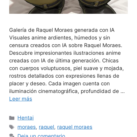
Galería de Raquel Moraes generada con IA
Visuales anime ardientes, húmedos y sin
censura creados con IA sobre Raquel Moraes.
Descubre impresionantes ilustraciones anime
creadas con IA de última generación. Chicas
con cuerpos voluptuosos, piel suave y mojada,
rostros detallados con expresiones llenas de
placer y deseo. Cada imagen cuenta con
iluminación cinematográfica, profundidad de …
Leer más
Categorías
Hentai
Etiquetas
moraes
,
raquel
,
raquel moraes
Deja un comentario